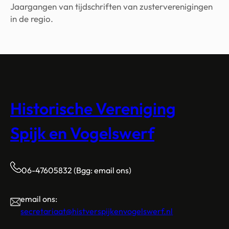
Jaargangen van tijdschriften van zusterverenigingen
in de regio.
Historische Vereniging
Spijk en Vogelswerf
06-47605832 (Bgg: email ons)
email ons:
secretariaat@histverspijkenvogelswerf.nl