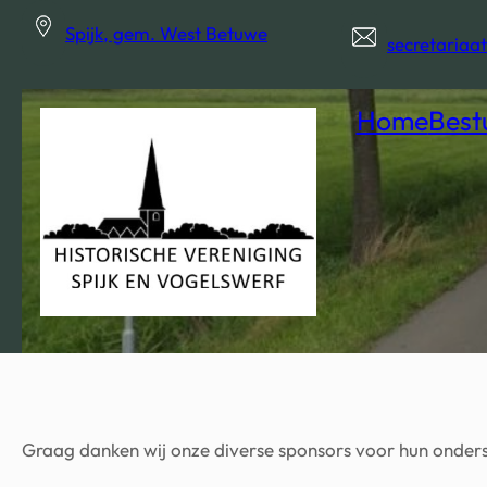
Ga
Spijk, gem. West Betuwe
naar
secretariaa
de
inhoud
Home
Best
Graag danken wij onze diverse sponsors voor hun onders