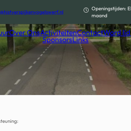
Openingstijden: 
t@histverspijkenvogelswerf.nl
maand
uur
Over Ons
Activiteiten
Contact
Word lid
Sponsors
Links
teuning: