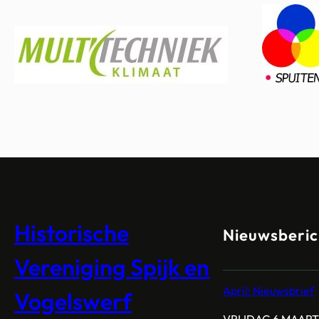
Historische
Nieuwsberic
Vereniging Spijk en
April: Nieuwsbrief
Vogelswerf
VRIJDAG 6 MAAR