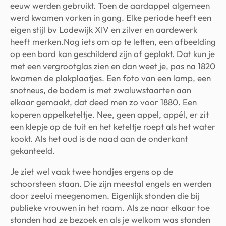
eeuw werden gebruikt. Toen de aardappel algemeen
werd kwamen vorken in gang. Elke periode heeft een
eigen stijl bv Lodewijk XIV en zilver en aardewerk
heeft merken.Nog iets om op te letten, een afbeelding
op een bord kan geschilderd zijn of geplakt. Dat kun je
met een vergrootglas zien en dan weet je, pas na 1820
kwamen de plakplaatjes. Een foto van een lamp, een
snotneus, de bodem is met zwaluwstaarten aan
elkaar gemaakt, dat deed men zo voor 1880. Een
koperen appelketeltje. Nee, geen appel, appél, er zit
een klepje op de tuit en het keteltje roept als het water
kookt. Als het oud is de naad aan de onderkant
gekanteeld.
Je ziet wel vaak twee hondjes ergens op de
schoorsteen staan. Die zijn meestal engels en werden
door zeelui meegenomen. Eigenlijk stonden die bij
publieke vrouwen in het raam. Als ze naar elkaar toe
stonden had ze bezoek en als je welkom was stonden