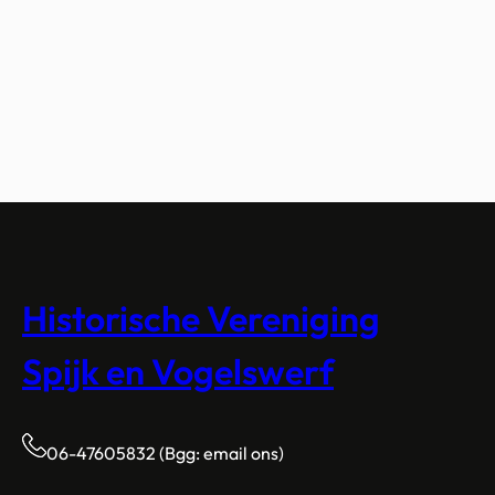
Historische Vereniging
Spijk en Vogelswerf
06-47605832 (Bgg: email ons)