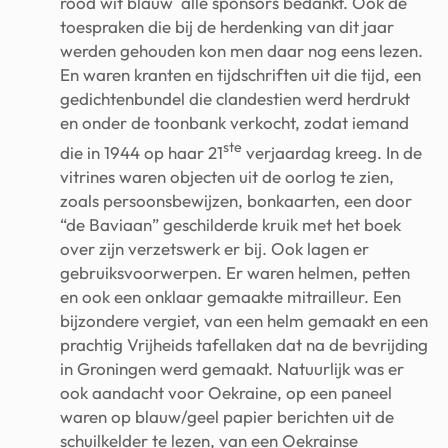
rood wit blauw alle sponsors bedankt. Ook de
toespraken die bij de herdenking van dit jaar
werden gehouden kon men daar nog eens lezen.
En waren kranten en tijdschriften uit die tijd, een
gedichtenbundel die clandestien werd herdrukt
en onder de toonbank verkocht, zodat iemand
ste
die in 1944 op haar 21
verjaardag kreeg. In de
vitrines waren objecten uit de oorlog te zien,
zoals persoonsbewijzen, bonkaarten, een door
“de Baviaan” geschilderde kruik met het boek
over zijn verzetswerk er bij. Ook lagen er
gebruiksvoorwerpen. Er waren helmen, petten
en ook een onklaar gemaakte mitrailleur. Een
bijzondere vergiet, van een helm gemaakt en een
prachtig Vrijheids tafellaken dat na de bevrijding
in Groningen werd gemaakt. Natuurlijk was er
ook aandacht voor Oekraine, op een paneel
waren op blauw/geel papier berichten uit de
schuilkelder te lezen, van een Oekrainse