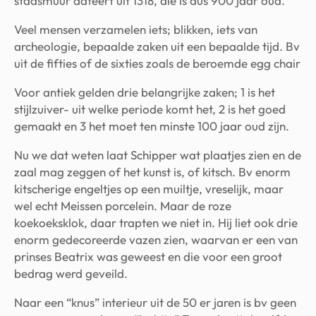
stadsmuur dateert uit 1318, die is dus 900 jaar oud.
Veel mensen verzamelen iets; blikken, iets van
archeologie, bepaalde zaken uit een bepaalde tijd. Bv
uit de fifties of de sixties zoals de beroemde egg chair
Voor antiek gelden drie belangrijke zaken; 1 is het
stijlzuiver- uit welke periode komt het, 2 is het goed
gemaakt en 3 het moet ten minste 100 jaar oud zijn.
Nu we dat weten laat Schipper wat plaatjes zien en de
zaal mag zeggen of het kunst is, of kitsch. Bv enorm
kitscherige engeltjes op een muiltje, vreselijk, maar
wel echt Meissen porcelein. Maar de roze
koekoeksklok, daar trapten we niet in. Hij liet ook drie
enorm gedecoreerde vazen zien, waarvan er een van
prinses Beatrix was geweest en die voor een groot
bedrag werd geveild.
Naar een “knus” interieur uit de 50 er jaren is bv geen