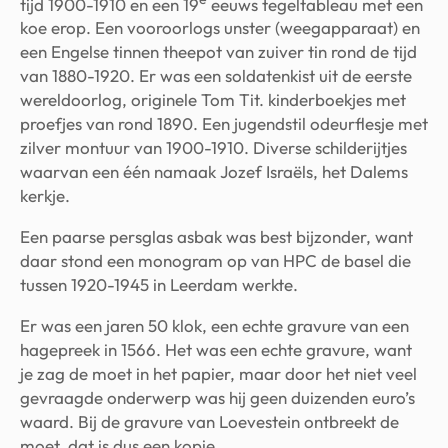
tijd 1900-1910 en een 19
eeuws tegeltableau met een
koe erop. Een vooroorlogs unster (weegapparaat) en
een Engelse tinnen theepot van zuiver tin rond de tijd
van 1880-1920. Er was een soldatenkist uit de eerste
wereldoorlog, originele Tom Tit. kinderboekjes met
proefjes van rond 1890. Een jugendstil odeurflesje met
zilver montuur van 1900-1910. Diverse schilderijtjes
waarvan een één namaak Jozef Israëls, het Dalems
kerkje.
Een paarse persglas asbak was best bijzonder, want
daar stond een monogram op van HPC de basel die
tussen 1920-1945 in Leerdam werkte.
Er was een jaren 50 klok, een echte gravure van een
hagepreek in 1566. Het was een echte gravure, want
je zag de moet in het papier, maar door het niet veel
gevraagde onderwerp was hij geen duizenden euro’s
waard. Bij de gravure van Loevestein ontbreekt de
moet, dat is dus een kopie.