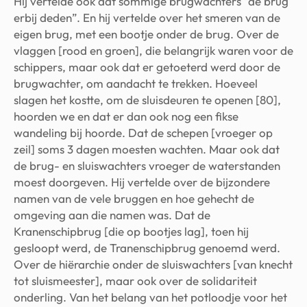
Hij vertelde ook dat sommige brugwachters “de brug
erbij deden”. En hij vertelde over het smeren van de
eigen brug, met een bootje onder de brug. Over de
vlaggen [rood en groen], die belangrijk waren voor de
schippers, maar ook dat er getoeterd werd door de
brugwachter, om aandacht te trekken. Hoeveel
slagen het kostte, om de sluisdeuren te openen [80],
hoorden we en dat er dan ook nog een fikse
wandeling bij hoorde. Dat de schepen [vroeger op
zeil] soms 3 dagen moesten wachten. Maar ook dat
de brug- en sluiswachters vroeger de waterstanden
moest doorgeven. Hij vertelde over de bijzondere
namen van de vele bruggen en hoe gehecht de
omgeving aan die namen was. Dat de
Kranenschipbrug [die op bootjes lag], toen hij
gesloopt werd, de Tranenschipbrug genoemd werd.
Over de hiërarchie onder de sluiswachters [van knecht
tot sluismeester], maar ook over de solidariteit
onderling. Van het belang van het potloodje voor het