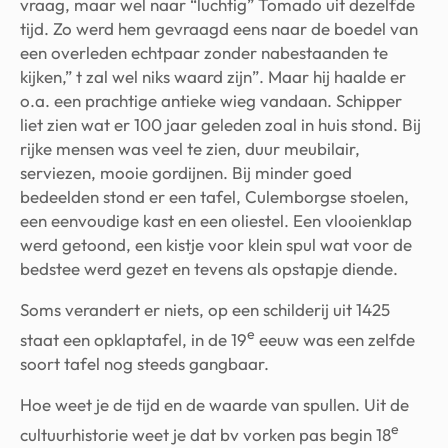
vraag, maar wel naar “luchtig” Tomado uit dezelfde
tijd. Zo werd hem gevraagd eens naar de boedel van
een overleden echtpaar zonder nabestaanden te
kijken,” t zal wel niks waard zijn”. Maar hij haalde er
o.a. een prachtige antieke wieg vandaan. Schipper
liet zien wat er 100 jaar geleden zoal in huis stond. Bij
rijke mensen was veel te zien, duur meubilair,
serviezen, mooie gordijnen. Bij minder goed
bedeelden stond er een tafel, Culemborgse stoelen,
een eenvoudige kast en een oliestel. Een vlooienklap
werd getoond, een kistje voor klein spul wat voor de
bedstee werd gezet en tevens als opstapje diende.
Soms verandert er niets, op een schilderij uit 1425
e
staat een opklaptafel, in de 19
eeuw was een zelfde
soort tafel nog steeds gangbaar.
Hoe weet je de tijd en de waarde van spullen. Uit de
e
cultuurhistorie weet je dat bv vorken pas begin 18